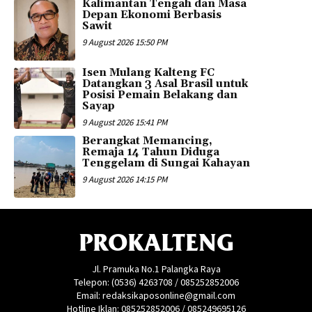
Kalimantan Tengah dan Masa
Depan Ekonomi Berbasis
Sawit
9 August 2026 15:50 PM
Isen Mulang Kalteng FC
Datangkan 3 Asal Brasil untuk
Posisi Pemain Belakang dan
Sayap
9 August 2026 15:41 PM
Berangkat Memancing,
Remaja 14 Tahun Diduga
Tenggelam di Sungai Kahayan
9 August 2026 14:15 PM
PROKALTENG
Jl. Pramuka No.1 Palangka Raya
Telepon: (0536) 4263708 / 085252852006
Email: redaksikaposonline@gmail.com
Hotline Iklan: 085252852006 / 085249695126