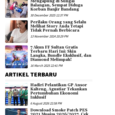
Mengapung di Sungai
Balangan, Sempat Diduga
Korban Banjir Bandang
30 December 2025 12:37 PM
Perilaku Orang yang Selalu
Melihat Story Anda Tetapi
Tidak Pernah Berbicara
13 November 2024 20:29 PM
7 Akun FF Sultan Gratis
Terbaru Hari Ini: Skin
Langka, Bundle Eksklusif, dan
Diamond Melimpah!
16 March 2025 22:41 PM
ARTIKEL TERBARU
Hadiri Pelantikan GP Ansor
Kalteng, Agustiar Tekankan
Pertumbuhan Ekonomi
Inklusif
6 August 2026 22:58 PM
Download Smoke Patch PES
2021 Musim 2026/2027, Cek