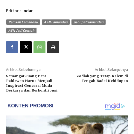
Editor :
Indar
Pemkab Lamandau
ASN Lamandau
pj bupati lamandau
ASN Jadi Contoh
Artikel Sebelumnya
Artikel Selanjutnya
Semangat Juang Para
Zodiak yang Tetap Kalem di
Pahlawan Harus Menjadi
Tengah Badai Kehidupan
Inspirasi Generasi Muda
Berkarya dan Berkontribusi