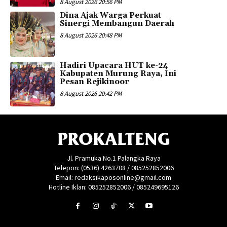
8 August 2026 20:56 PM
Dina Ajak Warga Perkuat
Sinergi Membangun Daerah
8 August 2026 20:48 PM
Hadiri Upacara HUT ke-24
Kabupaten Murung Raya, Ini
Pesan Rejikinoor
8 August 2026 20:42 PM
PROKALTENG
Jl. Pramuka No.1 Palangka Raya
Telepon: (0536) 4263708 / 085252852006
Email: redaksikaposonline@gmail.com
Hotline Iklan: 085252852006 / 085249695126